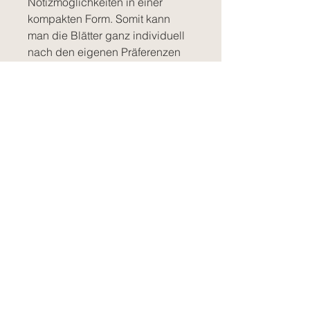
Notizmöglichkeiten in einer
kompakten Form. Somit kann
man die Blätter ganz individuell
nach den eigenen Präferenzen
nutzen und verändern (z.B.
selber spiralisieren, schnüren
oder einfach einzeln
verwenden)
Details:
+ Monatsübersicht
+ Vorschläge für Novenenstarts
+ Liturgische Kalender mit
Gedenktagen der Heiligen
+ Notizmöglichkeit
Achtung: Farbe von der
Datei ist Terracotta!